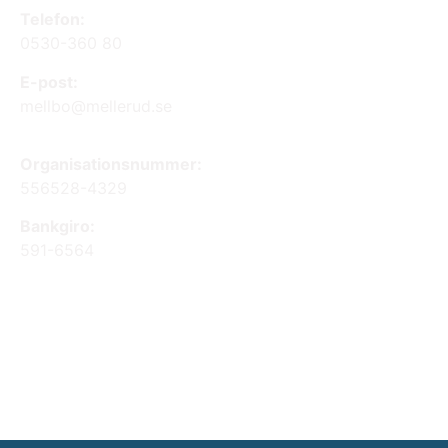
Telefon:
0530-360 80
E-post:
mellbo@mellerud.se
Organisationsnummer:
556528-4329
Bankgiro:
591-6564