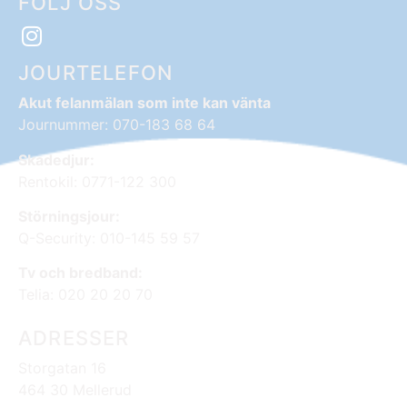
FÖLJ OSS
JOURTELEFON
Akut felanmälan som inte kan vänta
Journummer: 070-183 68 64
Skadedjur:
Rentokil: 0771-122 300
Störningsjour:
Q-Security: 010-145 59 57
Tv och bredband:
Telia: 020 20 20 70
ADRESSER
Storgatan 16
464 30 Mellerud