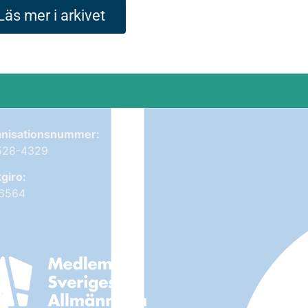
Läs mer i arkivet
nisationsnummer:
528-4329
giro:
-6564