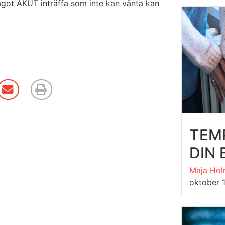
ågot AKUT inträffa som inte kan vänta kan
TEM
DIN
Maja Hol
oktober 