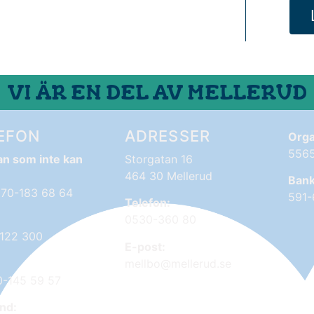
VI ÄR EN DEL AV MELLERUD
EFON
ADRESSER
Orga
556
an som inte kan
Storgatan 16
464 30 Mellerud
Bank
070-183 68 64
591
Telefon:
0530-360 80
-122 300
E-post:
mellbo@mellerud.se
0-145 59 57
nd: