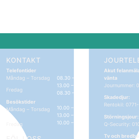
KONTAKT
JOURTEL
Telefontider
Akut felanmäl
Måndag – Torsdag
08.30 – 10.00
vänta
13.00 – 14.00
Journummer: 
Fredag
08.30 – 10.00
Skadedjur:
Besökstider
Rentokil: 0771
10.00 – 12.00
Måndag – Torsdag
13.00 – 14.00
Störningsjour:
10.00 – 12.00
Fredag
Q-Security: 01
Tv och bredba
FÖLJ OSS